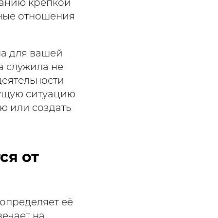
данию крепкой
ьные отношения
на для вашей
а служила не
деятельности
кущую ситуацию
ю или создать
ся от
определяет её
вечает на