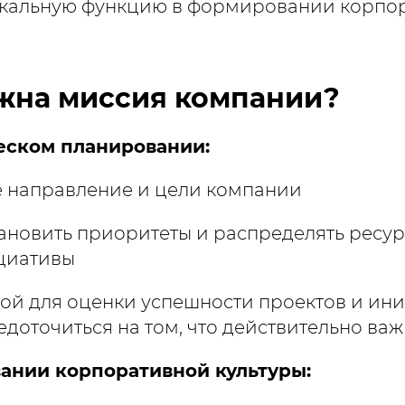
икальную функцию в формировании корпо
жна миссия компании?
ческом планировании:
е направление и цели компании
тановить приоритеты и распределять ресур
циативы
вой для оценки успешности проектов и ини
едоточиться на том, что действительно ва
вании корпоративной культуры: