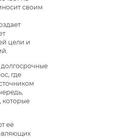
риносит своим
оздает
ет
ей цели и
ий.
ё долгосрочные
с, где
источником
чередь,
 которые
т её
тавляющих