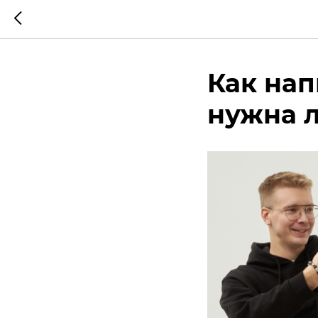
Как на
нужна л