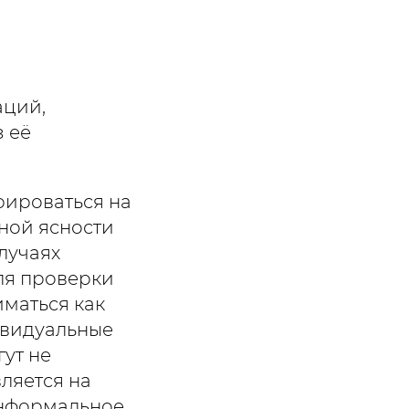
аций,
з её
рироваться на
ной ясности
лучаях
ля проверки
маться как
ивидуальные
ут не
ляется на
информальное