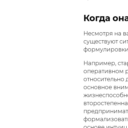
Когда он
Несмотря на в
существуют си
формулировки
Например, ста
оперативном р
относительно 
основное вним
жизнеспособно
второстепенна
предпринимате
формализовать
основе интуиц