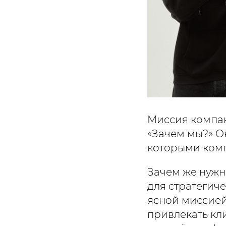
Миссия компан
«Зачем мы?» О
которыми комп
Зачем же нужн
для стратегич
ясной миссией
привлекать кл