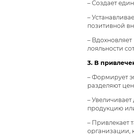
– Создает еди
– Устанавлива
позитивной в
– Вдохновляет
лояльности со
3. В привлече
– Формирует э
разделяют це
– Увеличивает
продукцию или
– Привлекает 
организации, 