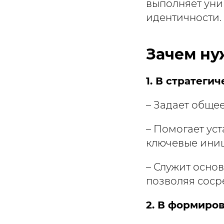
выполняет ун
идентичности.
Зачем ну
1. В стратеги
– Задает обще
– Помогает ус
ключевые ини
– Служит осно
позволяя соср
2. В формиро