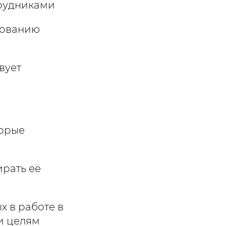
трудниками
рованию
вует
торые
ирать её
х в работе в
и целям