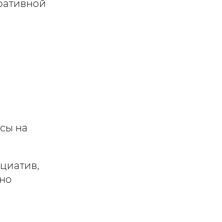
ративной
сы на
циатив,
жно