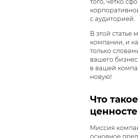
того, чётко с
корпоративной
с аудиторией.
В этой статье
компании, и к
только словам
вашего бизнес
в вашей компа
новую!
Что такое
ценносте
Миссия компан
основное пред