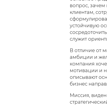
вопрос, зачем
клиентам, сот
сформулирован
устойчивую ос
сосредоточить
служит ориент
В отличие от 
амбиции и жел
компания хоче
мотивации и н
описывают ос
бизнес направ
Миссия, виден
стратегически