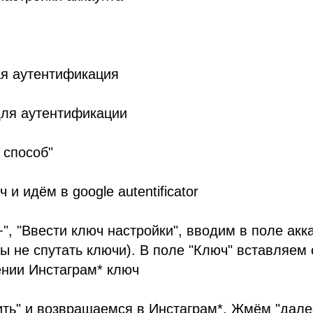
ая аутентификация
для аутентификации
 способ"
 и идём в google autentificator
+", "Ввести ключ настройки", вводим в поле акк
бы не спутать ключи). В поле "Ключ" вставляем
ении Инстаграм* ключ
ть" и возвращаемся в Инстаграм*. Жмём "дале