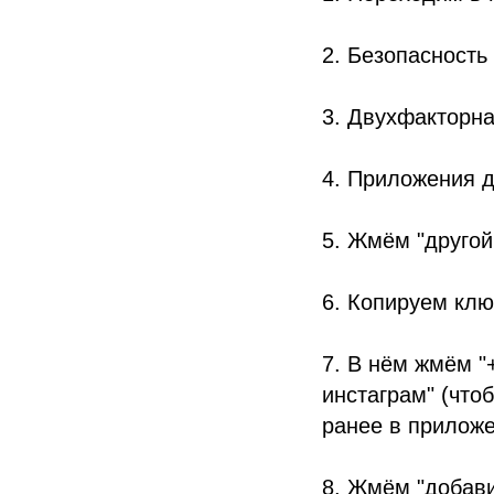
2. Безопасность
3. Двухфакторн
4. Приложения 
5. Жмём "другой
6. Копируем ключ
7. В нём жмём "
инстаграм" (что
ранее в прилож
8. Жмём "добави