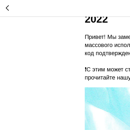
Что дел
2022
Привет! Мы заме
массового испол
код подтвержден
❗С этим может с
прочитайте нашу