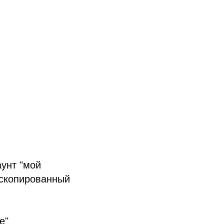
аунт "мой
 скопированный
е"