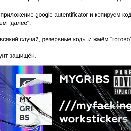
приложение google autentificator и копируем ко
ём "далее".
 всякий случай, резервные коды и жмём "готово
унт защищён.