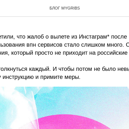
ать, если вылетел Инста
БЛОГ MYGRIBS
тили, что жалоб о вылете из Инстаграм* после
ьзования впн сервисов стало слишком много. С
ия, который просто не приходит на российские
толкнуться каждый. И чтобы потом не было нев
 инструкцию и примите меры.