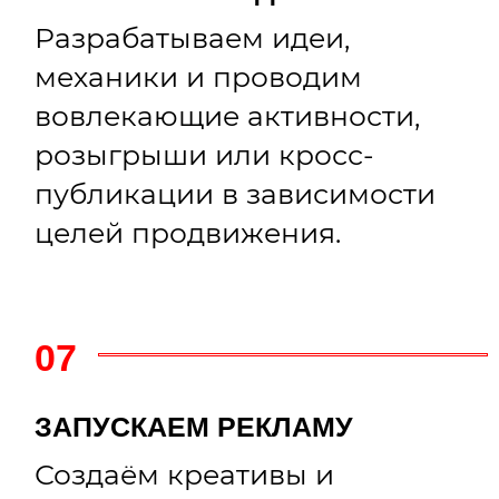
SARTORIA LAMBERTI
улучшили визуальную
картинку и повысили
узнаваемость бренда
используя видеоконтент
ПРОДАКШН
СММ
ВСЕ КЕЙСЫ