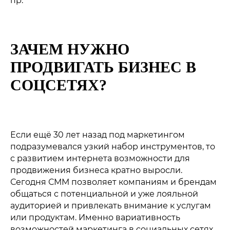
пр.
продвижения.
05
ЗАЧЕМ НУЖНО
РАЗВИВАЕМ КОММЬЮНИТИ
ПРОДВИГАТЬ БИЗНЕС В
Ведём коммуникацию с
СОЦСЕТЯХ?
аудиторией, обрабатываем
директ и комментарии,
собираем обратную связь.
Если ещё 30 лет назад под маркетингом
06
подразумевался узкий набор инструментов, то
с развитием интернета возможности для
КАКИЕ УСЛУГИ
ВОВЛЕКАЕМ АУДИТОРИЮ
продвижения бизнеса кратно выросли.
ВХОДЯТ В СММ-
Разрабатываем идеи,
Сегодня СММ позволяет компаниям и брендам
ПРОДВИЖЕНИЕ?
механики и проводим
общаться с потенциальной и уже лояльной
вовлекающие активности,
аудиторией и привлекать внимание к услугам
01
розыгрыши или кросс-
или продуктам. Именно вариативность
публикации в зависимости
возможностей маркетинга в социальных сетях