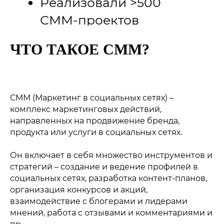
03
СОЗДАЁМ ПЛАТФОРМУ
ЧТО ТАКОЕ СММ?
Разрабатываем визуальную
концепцию, формируем голос
бренда, рубрикатор и банк тем.
Оформляем социальные сети.
СММ (Маркетинг в социальных сетях) –
комплекс маркетинговых действий,
направленных на продвижение бренда,
продукта или услуги в социальных сетях.
04
Он включает в себя множество инструментов и
ВЕДЁМ ПОСТИНГ
стратегий – создание и ведение профилей в
Создаём и публикуем посты и
социальных сетях, разработка контент-планов,
сторис в необходимом
организация конкурсов и акций,
количестве, исходя из
взаимодействие с блогерами и лидерами
мнений, работа с отзывами и комментариями и
поставленных целей