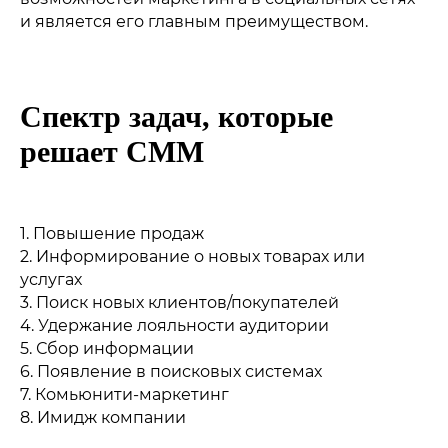
СТАВИМ ЦЕЛИ
целей продвижения.
и является его главным преимуществом.
Определяем ключевые цели
продвижения.
07
Спектр задач, которые
решает СММ
ЗАПУСКАЕМ РЕКЛАМУ
02
Создаём креативы и
РАЗРАБАТЫВАЕМ БОЛЬШУЮ
запускаем рекламные
ИДЕЮ
кампании ВКонтакте,
Формулируем ключевую
1. Повышение продаж
Telegram и MyTarget.
идею, на основе которой
2. Информирование о новых товарах или
будет построено
услугах
3. Поиск новых клиентов/покупателей
продвижение.
08
4. Удержание лояльности аудитории
5. Сбор информации
ПРЕДОСТАВЛЯЕМ ОТЧЁТНОСТЬ
03
6. Появление в поисковых системах
7. Комьюнити-маркетинг
СОЗДАЁМ ПЛАТФОРМУ
Ежемесячно отчитываемся о
8. Имидж компании
проделанной работе и
Разрабатываем визуальную