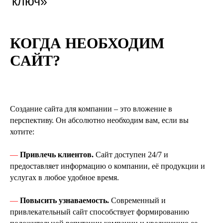
02
КОГДА НЕОБХОДИМ
РАЗРАБАТЫВАЕМ ДИЗАЙН
САЙТ?
Создаём визуальный прототип
будущего сайта, а также
отдельные элементы и блоки.
Создание сайта для компании – это вложение в
перспективу. Он абсолютно необходим вам, если вы
хотите:
03
—
Привлечь клиентов.
Сайт доступен 24/7 и
01
СОЗДАЁМ КОНТЕНТ
предоставляет информацию о компании, её продукции и
услугах в любое удобное время.
Собираем семантическое ядро и
ПРОРАБАТЫВАЕМ CJM И
пишем SEO-оптимизированные
АРХИТЕКТУРУ САЙТА
—
Повысить узнаваемость.
Современный и
тексты для использования на
Проектируем карту
привлекательный сайт способствует формированию
сайте.
потребительского опыта и создаём